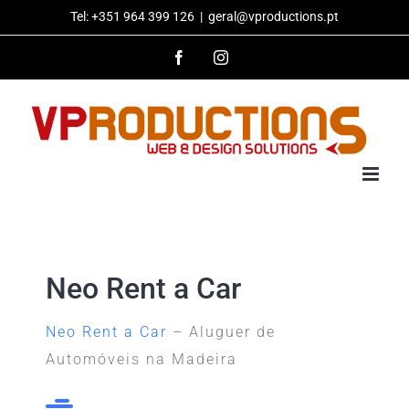
Skip
Tel: +351 964 399 126
|
geral@vproductions.pt
to
Facebook
Instagram
content
Neo Rent a Car
Neo Rent a Car
– Aluguer de
Automóveis na Madeira